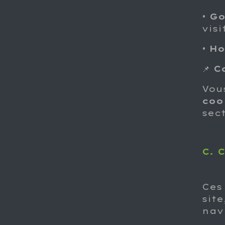
•
Go
visi
•
Ho
📌
C
Vou
coo
sect
C. 
Ces
sit
nav