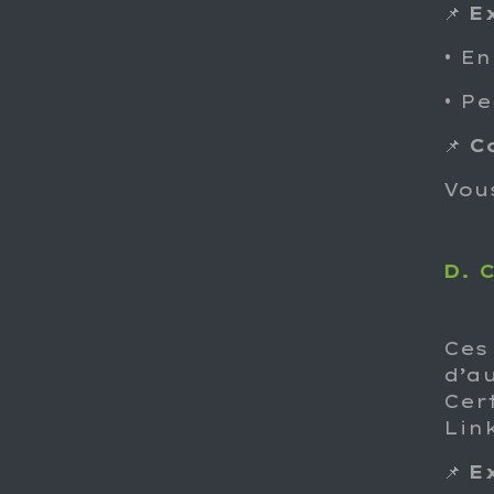
📌
E
• E
• Pe
📌
C
Vou
D. 
Ces
d’au
Cer
Lin
📌
E