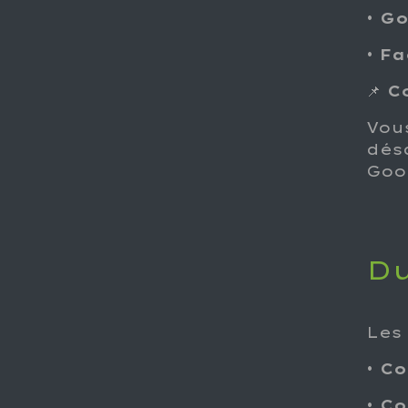
•
Go
•
Fa
📌
C
Vou
dés
Goo
Du
Les
•
Co
•
Co