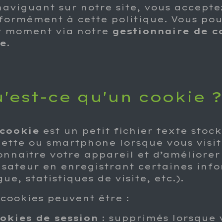
naviguant sur notre site, vous acceptez
formément à cette politique. Vous pou
t moment via notre
gestionnaire de c
e
.
'est-ce qu'un cook​ie ?
cookie
est un petit fichier texte stoc
lette ou smartphone lorsque vous visit
onnaître votre appareil et d’améliore
lisateur en enregistrant certaines inf
ue, statistiques de visite, etc.).
 cookies peuvent être :
okies de session
: supprimés lorsque 