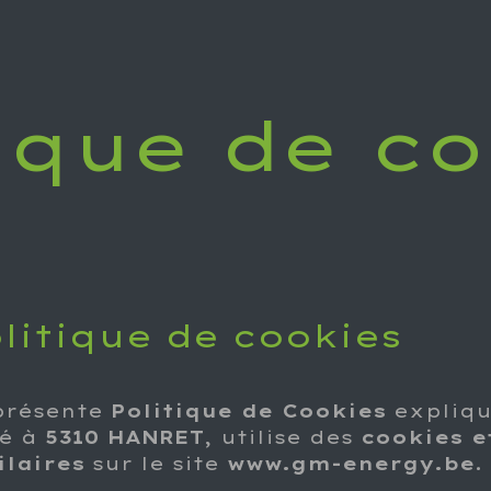
actez-nous
ique de co
litique ​de cookies
présente
Politique de Cookies
expliq
ué à
5310 HANRET
, utilise des
cookies e
ilaires
sur le site
www.gm-energy.be
.