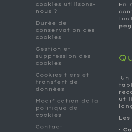
cookies utilisons-
En 
nous ?
con
tou
Durée de
pag
conservation des
cookies
Gestion et
Qu
suppression des
cookies
Cookies tiers et
Un
transfert de
tab
données
rec
uti
Modification de la
lang
politique de
cookies
Les
Contact
•
Co