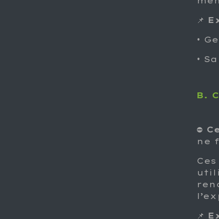
mém
📌
E
• Ge
• S
B. 
⛔
Ce
ne 
Ces
util
ren
l’ex
📌
E