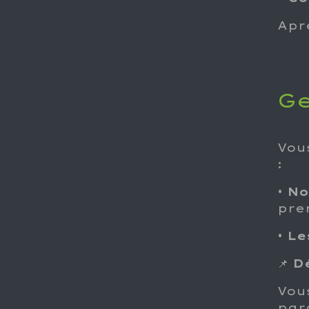
Apr
Ge
Vou
:
•
No
pre
•
Le
📌
D
Vou
par