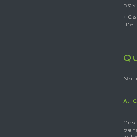
nav
•
Co
d’ê
Qu
Notr
A. 
Ces
per