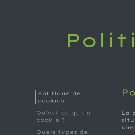
Se rendre au contenu
Accueil
Services
Cont
Polit
Po
Politique ​de
cookies
Qu'est-ce qu'un
La 
cook​ie ?
sit
sim
Quels types de