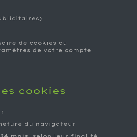
blicitaires)
naire de cookies ou
aramètres de votre compte
des cookies
:
meture du navigateur
 24 mois
, selon leur finalité